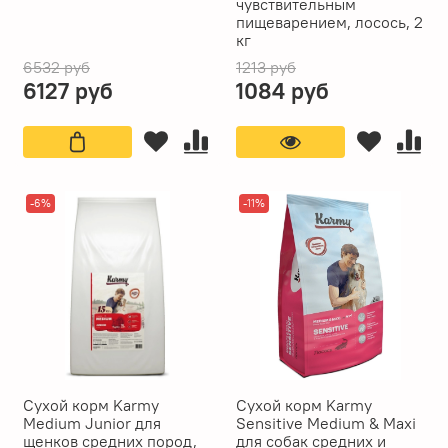
чувствительным
пищеварением, лосось, 2
кг
6532 руб
1213 руб
6127 руб
1084 руб
-6%
-11%
Сухой корм Karmy
Сухой корм Karmy
Medium Junior для
Sensitive Medium & Maxi
щенков средних пород,
для собак средних и