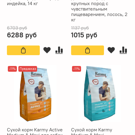
индейка, 14 кг
крупных пород с
чувствительным
пищеварением, лосось, 2
кг
6703 руб
1137 руб
6288 руб
1015 руб
-11%
Предзаказ
-11%
Сухой корм Karmy Active
Сухой корм Karmy
Medium & Maxi для собак
Medium & Maxi