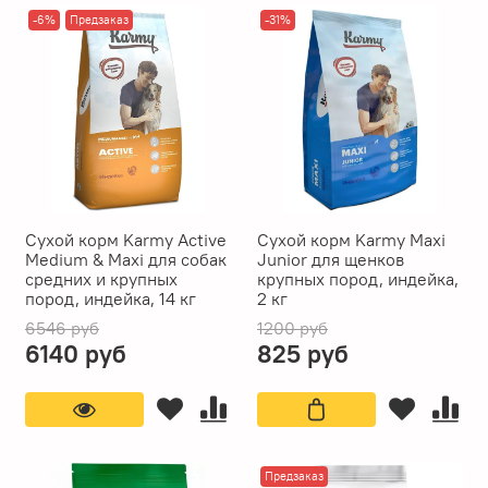
-6%
Предзаказ
-31%
Сухой корм Karmy Active
Сухой корм Karmy Maxi
Medium & Maxi для собак
Junior для щенков
средних и крупных
крупных пород, индейка,
пород, индейка, 14 кг
2 кг
6546 руб
1200 руб
6140 руб
825 руб
Предзаказ