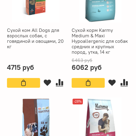
Сухой ком All Dogs для
Сухой корм Karmy
взрослых собак, с
Medium & Maxi
говядиной и овощами, 20
Hypoallergenic для собак
кг
средних и крупных
пород, утка, 14 кг
6463 руб
4715 руб
6062 руб
-28%