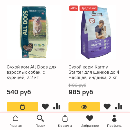
-11%
Предзаказ
Сухой ком All Dogs для
Сухой корм Karmy
взрослых собак, с
Starter для щенков до 4
курицей, 2.2 кг
месяцев, индейка, 2 кг
1103 руб
540 руб
985 руб
-6%
-31%
Главная
Поиск
Корзина
Избранное
Профиль