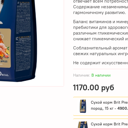
отвечает всем потребност
Содержание незаменимых
гармоничному развитию.
Баланс витаминов и мине
пребиотики для здоровог
различным гликемическим
снижает гликемический и
Соблазнительный аромат 
свежих натуральных ингр
Не содержит искусственн
Наличие:
В наличии
1170.00 руб
Сухой корм Brit Premium Adult M
пород, 15 кг -
4900.
Сухой корм Brit Premium Adult M