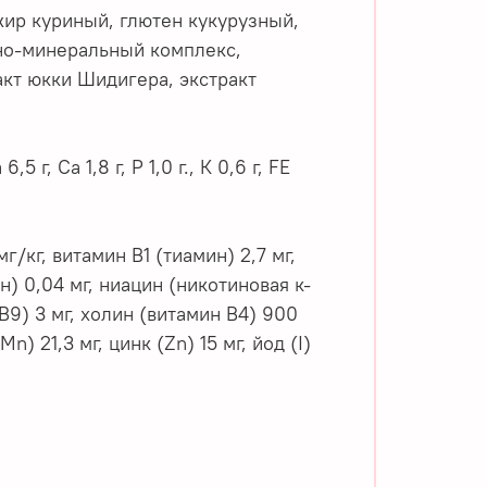
жир куриный, глютен кукурузный,
нно-минеральный комплекс,
акт юкки Шидигера, экстракт
,5 г, Са 1,8 г, P 1,0 г., К 0,6 г, FE
кг, витамин B1 (тиамин) 2,7 мг,
н) 0,04 мг, ниацин (никотиновая к-
 В9) 3 мг, холин (витамин В4) 900
n) 21,3 мг, цинк (Zn) 15 мг, йод (I)