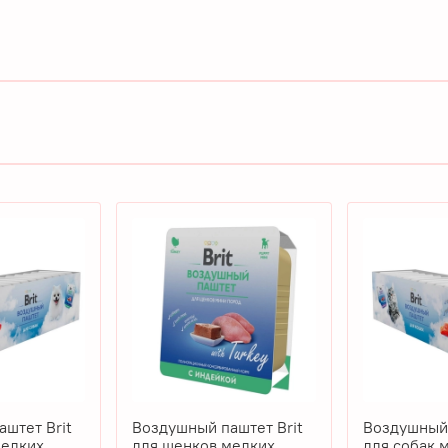
штет Brit
Воздушный паштет Brit
Воздушный 
мелких
для щенков мелких
для собак 