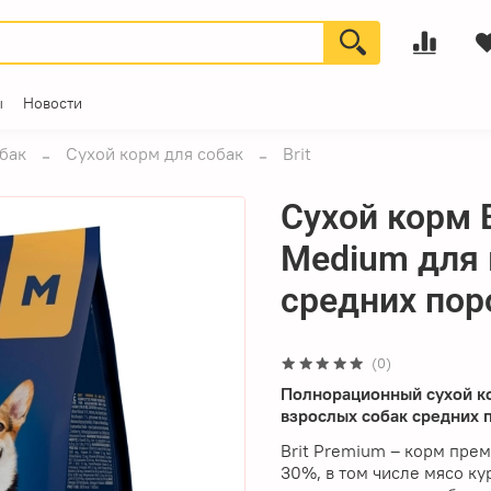
ы
Новости
бак
Сухой корм для собак
Brit
Сухой корм B
Medium для взрослых собак
средних поро
(0)
Полнорационный сухой ко
взрослых собак средних п
Brit Premium – корм пре
30%, в том числе мясо ку