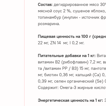
Состав:
дегидрированное мясо 30%,
мясной соус 2 %, сушеное яблоко
топинамбур (инулин - источник фр
розмарина.
Пищевая ценность на 100 г (средн
22 мг, ZN 14 мг, I 0,2 мг.
Питательные добавки на 1 кг:
Витам
витамин B2 (рибофлавин) 7,2 мг, в
та /витамин РР / В3) 15 мг, пантот
мг, биотин 0,36 мг, кальций (Са) 0,
0,39 мг, селен органический (Se) 
Содержит: Омега-3 жирные кисло
Энергетическая ценность на 1 кг:
3