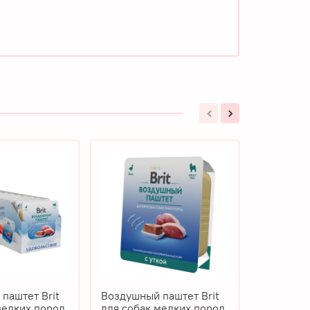
паштет Brit
Воздушный паштет Brit
Воздушны
мелких пород,
для собак мелких пород,
для соба