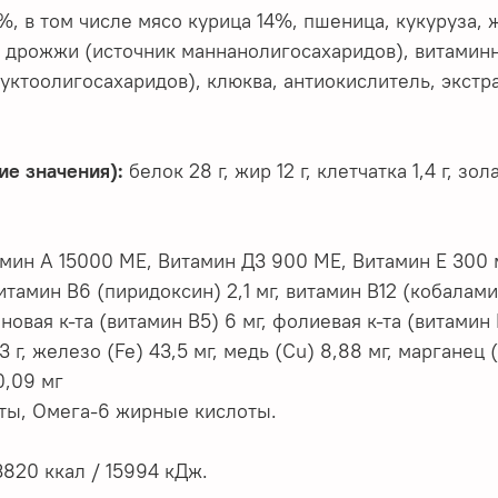
 в том числе мясо курица 14%, пшеница, кукуруза, 
, дрожжи (источник маннанолигосахаридов), витами
уктоолигосахаридов), клюква, антиокислитель, экстр
ие значения):
белок 28 г, жир 12 г, клетчатка 1,4 г, зола 6
ин А 15000 МЕ, Витамин Д3 900 МЕ, Витамин Е 300 мг/
итамин B6 (пиридоксин) 2,1 мг, витамин B12 (кобалами
еновая к-та (витамин В5) 6 мг, фолиевая к-та (витамин
3 г, железо (Fe) 43,5 мг, медь (Cu) 8,88 мг, марганец (M
0,09 мг
ты, Омега-6 жирные кислоты.
820 ккал / 15994 кДж.