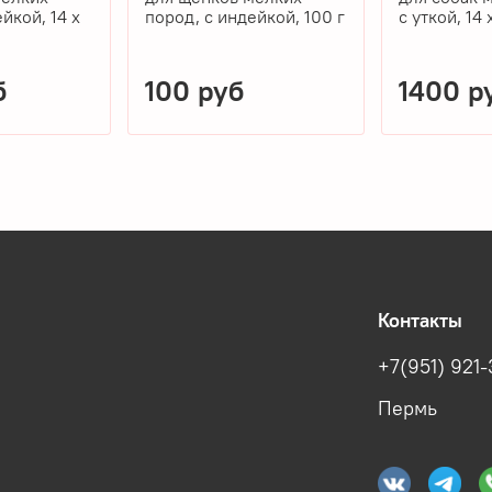
йкой, 14 x
пород, с индейкой, 100 г
с уткой, 14 
б
100 руб
1400 р
Контакты
+7(951) 921-
Пермь