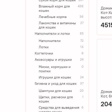
Влажный корм для
436
Домик
кошек
Кот-Х
высот
Лечебные корма
36
Лакомства и витамины
27
451
для кошек
Наполнители и лотки
85
Наполнители
72
Лотки
13
Когтеточки
8
Аксессуары и игрушки
24
Миски, кормушки и
0
поилки
Игрушки для кошек
24
Гигиена и уход для кошек
37
Шампуни для кошек
20
Домик
Кот, 
Щетки, расчески для
1
кошек
204
Средства для выведения
6
шерсти кошек