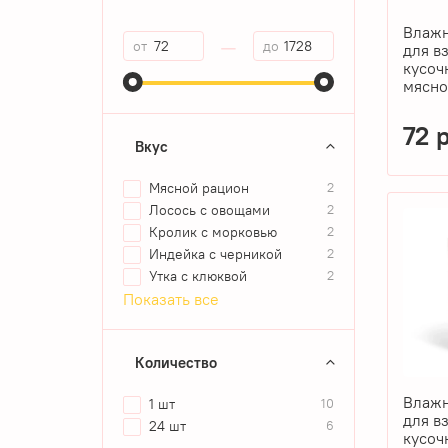
Влажн
—
от
до
для в
кусоч
мясно
72 
Вкус
Мясной рацион
2
Лосось с овощами
2
Кролик с морковью
2
Индейка с черникой
2
Утка с клюквой
2
Показать все
Количество
Влажн
1 шт
10
для в
24 шт
6
кусоч