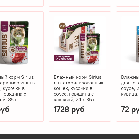
ый корм Sirius
Влажный корм Sirius
Влажный
терилизованных
для стерилизованных
для кот
, кусочки в
кошек, кусочки в
соусе, 
, говядина с
соусе, говядина с
курица,
ой, 85 г
клюквой, 24 x 85 г
руб
1728 руб
72 р