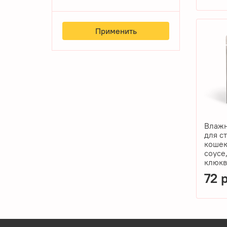
Применить
Влажн
для с
кошек
соусе
клюкв
72 