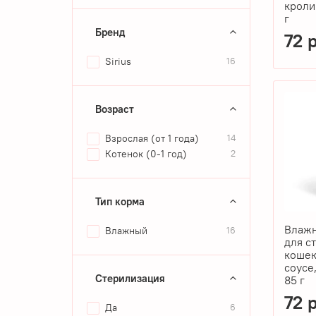
кроли
г
Бренд
72 
Sirius
16
Возраст
Взрослая (от 1 года)
14
Котенок (0-1 год)
2
Тип корма
Влажн
Влажный
16
для с
кошек
соусе,
Стерилизация
85 г
72 
Да
6