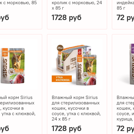
к с морковью, 85
кролик с морковью, 24
индейка
x 85 г
85 г
руб
1728 руб
72 р
ый корм Sirius
Влажный корм Sirius
Влажный
терилизованных
для стерилизованных
для ст
, кусочки в
кошек, кусочки в
кошек, 
 утка с клюквой,
соусе, утка с клюквой,
соусе, 
24 x 85 г
курица,
руб
1728 руб
72 р