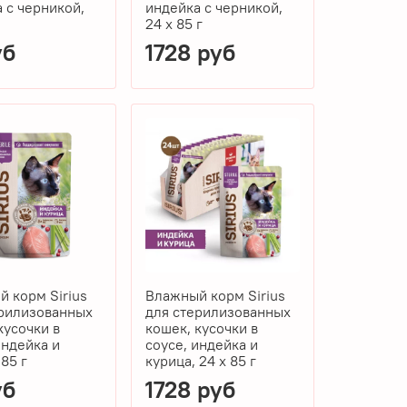
 с черникой,
индейка с черникой,
24 x 85 г
уб
1728 руб
 корм Sirius
Влажный корм Sirius
ерилизованных
для стерилизованных
кусочки в
кошек, кусочки в
индейка и
соусе, индейка и
 85 г
курица, 24 x 85 г
уб
1728 руб