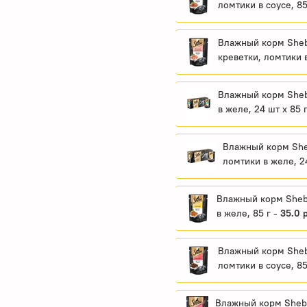
ломтики в соусе, 85
Влажный корм Sheb
креветки, ломтики в
Влажный корм Sheba
в желе, 24 шт x 85 
Влажный корм Sheb
ломтики в желе, 24
Влажный корм Sheba
в желе, 85 г -
35.0 
Влажный корм Sheba
ломтики в соусе, 85
Влажный корм Sheba