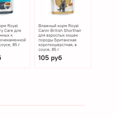
рм Royal
Влажный корм Royal
Влажный 
 Care для
Canin British Shorthair
Canin Ma
нных к
для взрослых кошек
кошек по
мочекаменной
породы Британская
Кун, в соу
соусе, 85 г
короткошерстная, в
соусе, 85 г
б
105 руб
105 р