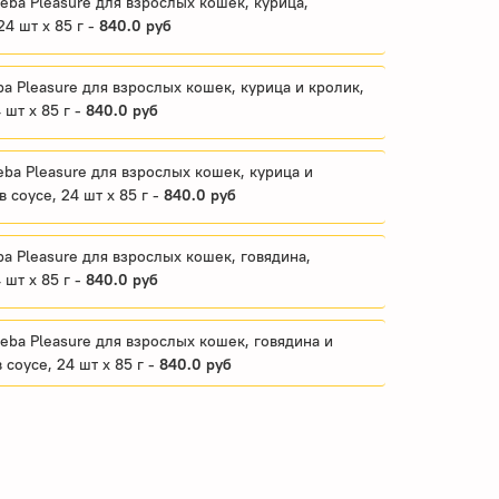
ba Pleasure для взрослых кошек, курица,
24 шт x 85 г -
840.0 руб
 Pleasure для взрослых кошек, курица и кролик,
 шт x 85 г -
840.0 руб
ba Pleasure для взрослых кошек, курица и
 соусе, 24 шт x 85 г -
840.0 руб
 Pleasure для взрослых кошек, говядина,
 шт x 85 г -
840.0 руб
ba Pleasure для взрослых кошек, говядина и
 соусе, 24 шт x 85 г -
840.0 руб