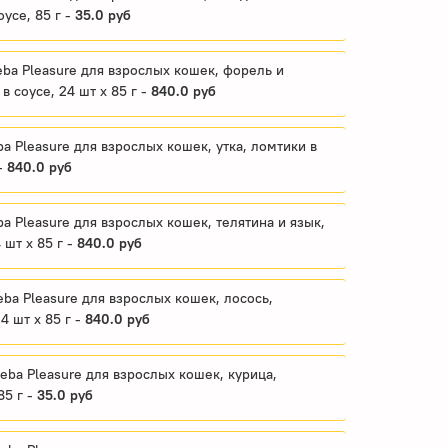
оусе, 85 г -
35.0 руб
ba Pleasure для взрослых кошек, форель и
в соусе, 24 шт x 85 г -
840.0 руб
 Pleasure для взрослых кошек, утка, ломтики в
 -
840.0 руб
 Pleasure для взрослых кошек, телятина и язык,
 шт x 85 г -
840.0 руб
ba Pleasure для взрослых кошек, лосось,
4 шт x 85 г -
840.0 руб
ba Pleasure для взрослых кошек, курица,
85 г -
35.0 руб