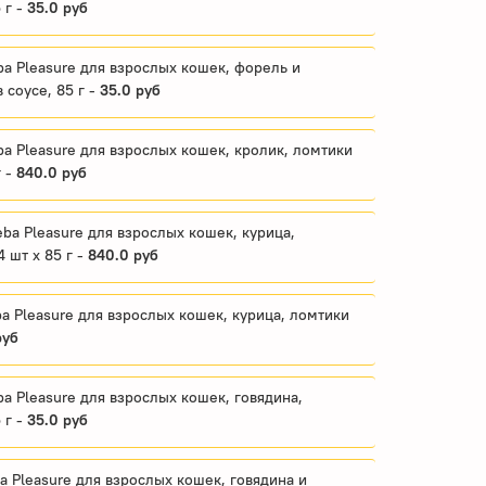
 г -
35.0 руб
a Pleasure для взрослых кошек, форель и
 соусе, 85 г -
35.0 руб
 Pleasure для взрослых кошек, кролик, ломтики
г -
840.0 руб
a Pleasure для взрослых кошек, курица,
 шт x 85 г -
840.0 руб
 Pleasure для взрослых кошек, курица, ломтики
руб
 Pleasure для взрослых кошек, говядина,
 г -
35.0 руб
 Pleasure для взрослых кошек, говядина и