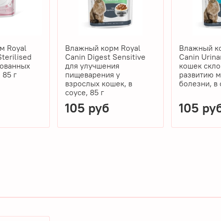
м Royal
Влажный корм Royal
Влажный ко
Sterilised
Canin Digest Sensitive
Canin Urinary
зованных
для улучшения
кошек скло
 85 г
пищеварения у
развитию 
взрослых кошек, в
болезни, в 
соусе, 85 г
105 руб
105 ру