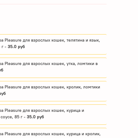
 Pleasure для взрослых кошек, телятина и язык,
 г -
35.0 руб
 Pleasure для взрослых кошек, утка, ломтики в
уб
 Pleasure для взрослых кошек, кролик, ломтики
руб
 Pleasure для взрослых кошек, курица и
соусе, 85 г -
35.0 руб
 Pleasure для взрослых кошек, курица и кролик,