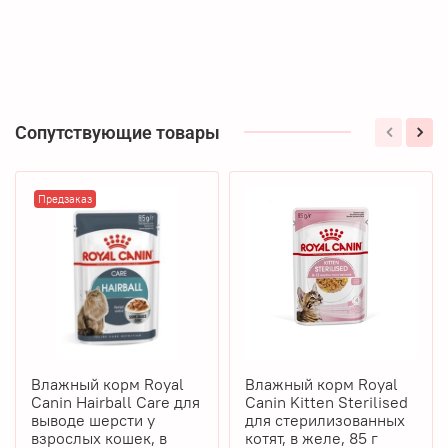
Сопутствующие товары
Предзаказ
Влажный корм Royal
Влажный корм Royal
Canin Hairball Care для
Canin Kitten Sterilised
выводе шерсти у
для стерилизованных
взрослых кошек, в
котят, в желе, 85 г