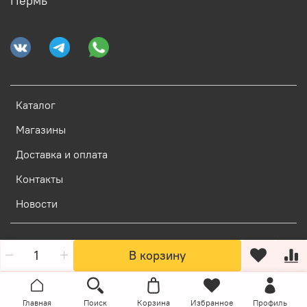
Пермь
Каталог
Магазины
Доставка и оплата
Контакты
Новости
В корзину
Главная
Поиск
Корзина
Избранное
Профиль