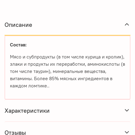
Описание
Состав:
Мясо и субпродукты (в том числе курица и кролик),
злаки и продукты их переработки, аминокислоты (в
том числе таурин), минеральные вещества,
витамины. Более 85% мясных ингредиентов в
каждом ломтике..
Характеристики
Отзывы