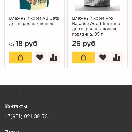
Влажный корм All Cats
Влажный корм Pro
для взрослых кошек
Balance Adult Immuno
для взрослых кошек,
говядина, 85 г
18 руб
29 руб
От
ЗООМАГАЗИН БИШЕНЕЛИ БЕСПЛАТНАЯ ДОСТАВКА ЗООТОВАРОВ ПЕРМЬ
Контакты
+7(951) 921-39-73