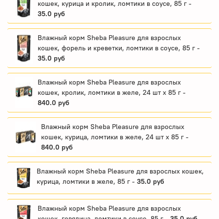
кошек, курица и кролик, ломтики в соусе, 85 г -
35.0 руб
Влажный корм Sheba Pleasure для взрослых
кошек, форель и креветки, ломтики в соусе, 85 г -
35.0 руб
Влажный корм Sheba Pleasure для взрослых
кошек, кролик, ломтики в желе, 24 шт x 85 г -
840.0 руб
Влажный корм Sheba Pleasure для взрослых
кошек, курица, ломтики в желе, 24 шт x 85 г -
840.0 руб
Влажный корм Sheba Pleasure для взрослых кошек,
курица, ломтики в желе, 85 г -
35.0 руб
Влажный корм Sheba Pleasure для взрослых
кошек, говядина, ломтики в соусе, 85 г -
35.0 руб