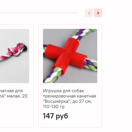
натная для
Игрушка для собак
Влажный 
ла" малая, 20
тренировочная канатная
Balance S
"Восьмёрка", до 27 см,
собак с 
110-130 гр
пищеваре
147 руб
27 ру