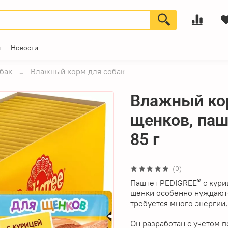
ы
Новости
бак
Влажный корм для собак
Влажный кор
щенков, пашт
85 г
(0)
®
Паштет PEDIGREE
c кури
щенки особенно нуждаютс
требуется много энергии,
Он разработан с учетом 