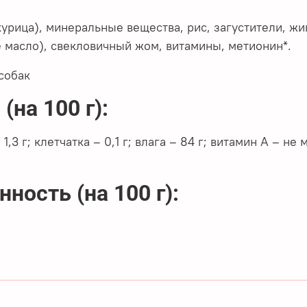
курица), минеральные вещества, рис, загустители, 
 масло), свекловичный жом, витамины, метионин*.
собак
на 100 г):
 1,3 г; клетчатка – 0,1 г; влага – 84 г; витамин А – н
ность (на 100 г):