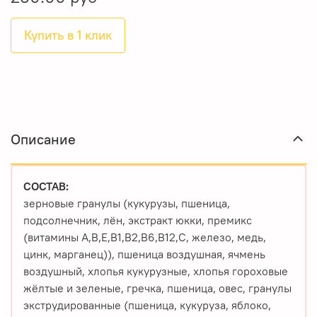
Купить в 1 клик
Описание
СОСТАВ:
зерновые гранулы (кукурузы, пшеница,
подсолнечник, лён, экстракт юкки, премикс
(витамины A,B,E,B1,B2,B6,B12,C, железо, медь,
цинк, марганец)), пшеница воздушная, ячмень
воздушный, хлопья кукурузные, хлопья гороховые
жёлтые и зеленые, гречка, пшеница, овес, гранулы
экструдированные (пшеница, кукуруза, яблоко,