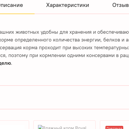
писание
Характеристики
Отзы
ашних животных удобны для хранения и обеспечиваю
корме определенного количества энергии, белков и а
нсервация корма проходит при высоких температурных
тся, поэтому при кормлении одними консервами в р
еделю
.
Предзаказ