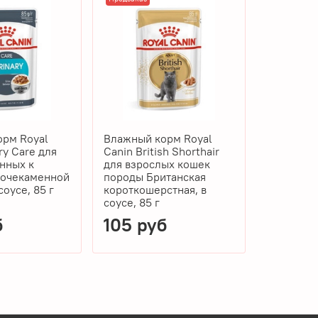
рм Royal
Влажный корм Royal
Влажный 
 Care для
Canin British Shorthair
Canin Ma
нных к
для взрослых кошек
кошек по
мочекаменной
породы Британская
Кун, в соу
соусе, 85 г
короткошерстная, в
соусе, 85 г
б
105 руб
105 р