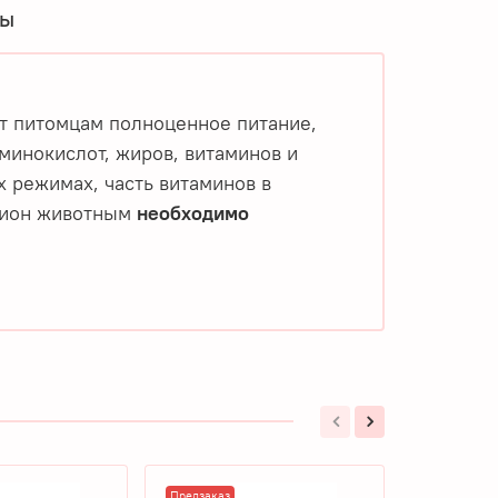
вы
т питомцам полноценное питание,
минокислот, жиров, витаминов и
 режимах, часть витаминов в
ацион животным
необходимо
Предзаказ
Предзаказ