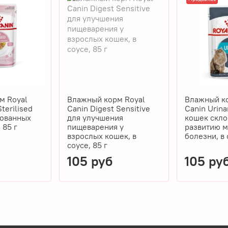
м Royal
Влажный корм Royal
Влажный ко
Sterilised
Canin Digest Sensitive
Canin Urinary
зованных
для улучшения
кошек скло
 85 г
пищеварения у
развитию 
взрослых кошек, в
болезни, в 
соусе, 85 г
105 руб
105 ру