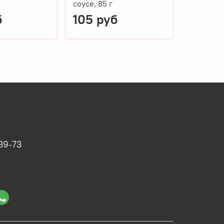
соусе, 85 г
б
105 руб
105 р
39-73