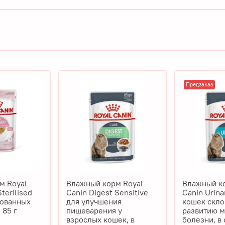
Предзаказ
м Royal
Влажный корм Royal
Влажный ко
Sterilised
Canin Digest Sensitive
Canin Urinary
зованных
для улучшения
кошек скло
 85 г
пищеварения у
развитию 
взрослых кошек, в
болезни, в 