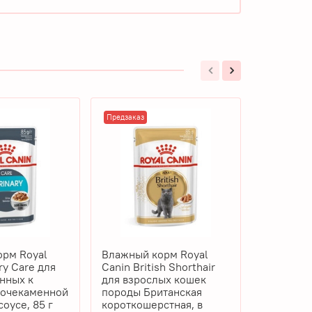
Предзаказ
Предзаказ
рм Royal
Влажный корм Royal
Влажный 
 Care для
Canin British Shorthair
Canin Ma
нных к
для взрослых кошек
кошек по
мочекаменной
породы Британская
Кун, в соу
соусе, 85 г
короткошерстная, в