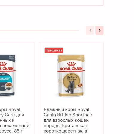
Предзаказ
Предзаказ
рм Royal
Влажный корм Royal
Влажный 
 Care для
Canin British Shorthair
Canin Ma
нных к
для взрослых кошек
кошек по
мочекаменной
породы Британская
Кун, в соу
соусе, 85 г
короткошерстная, в