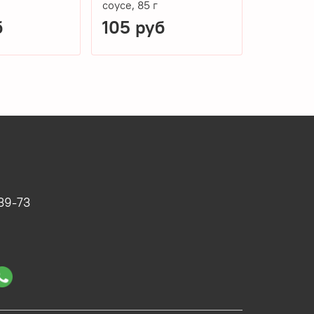
соусе, 85 г
б
105 руб
105 р
39-73