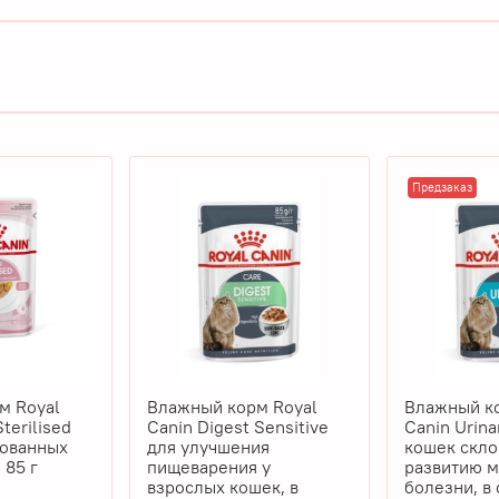
Предзаказ
м Royal
Влажный корм Royal
Влажный ко
Sterilised
Canin Digest Sensitive
Canin Urinary
зованных
для улучшения
кошек скло
 85 г
пищеварения у
развитию 
взрослых кошек, в
болезни, в 