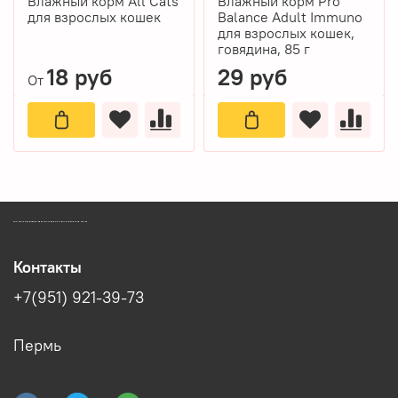
Влажный корм All Cats
Влажный корм Pro
для взрослых кошек
Balance Adult Immuno
для взрослых кошек,
говядина, 85 г
18 руб
29 руб
От
ЗООМАГАЗИН БИШЕНЕЛИ БЕСПЛАТНАЯ ДОСТАВКА ЗООТОВАРОВ ПЕРМЬ
Контакты
+7(951) 921-39-73
Пермь