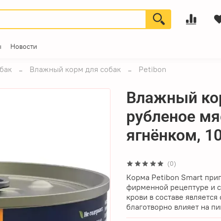
ы
Новости
бак
Влажный корм для собак
Petibon
Влажный кор
рубленое мя
ягнёнком, 10
(0)
Корма Petibon Smart приг
фирменной рецептуре и 
крови в составе является
благотворно влияет на п