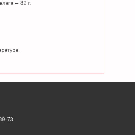
 влага — 82 г.
ературе.
39-73