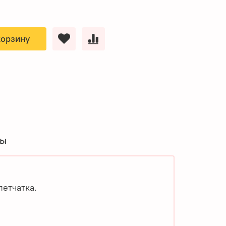
корзину
вы
летчатка.