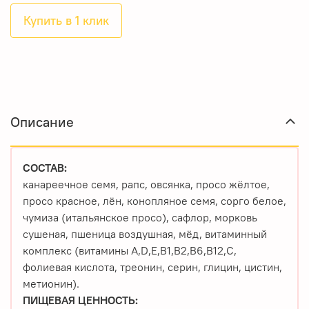
Купить в 1 клик
Описание
СОСТАВ:
канареечное семя, рапс, овсянка, просо жёлтое,
просо красное, лён, конопляное семя, сорго белое,
чумиза (итальянское просо), сафлор, морковь
сушеная, пшеница воздушная, мёд, витаминный
комплекс (витамины A,D,E,B1,B2,B6,B12,C,
фолиевая кислота, треонин, серин, глицин, цистин,
метионин).
ПИЩЕВАЯ ЦЕННОСТЬ: